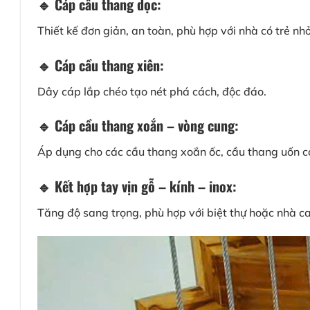
🔹
Cáp cầu thang dọc:
Thiết kế đơn giản, an toàn, phù hợp với nhà có trẻ nhỏ
🔹
Cáp cầu thang xiên:
Dây cáp lắp chéo tạo nét phá cách, độc đáo.
🔹
Cáp cầu thang xoắn – vòng cung:
Áp dụng cho các cầu thang xoắn ốc, cầu thang uốn c
🔹
Kết hợp tay vịn gỗ – kính – inox:
Tăng độ sang trọng, phù hợp với biệt thự hoặc nhà c