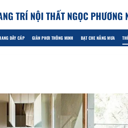
ANG TRÍ NỘI THẤT NGỌC PHƯƠNG
HANG DÂY CÁP
GIÀN PHƠI THÔNG MINH
BẠT CHE NẮNG MƯA
TH