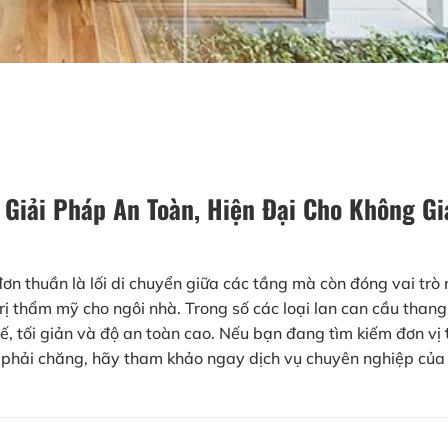
 Giải Pháp An Toàn, Hiện Đại Cho Không Gi
 đơn thuần là lối di chuyển giữa các tầng mà còn đóng vai trò
trị thẩm mỹ cho ngôi nhà. Trong số các loại lan can cầu than
 tế, tối giản và độ an toàn cao. Nếu bạn đang tìm kiếm đơn vị
iá phải chăng, hãy tham khảo ngay dịch vụ chuyên nghiệp củ