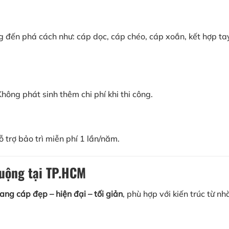
g đến phá cách như: cáp dọc, cáp chéo, cáp xoắn, kết hợp tay
Không phát sinh thêm chi phí khi thi công.
trợ bảo trì miễn phí 1 lần/năm.
uộng tại TP.HCM
ang cáp đẹp – hiện đại – tối giản
, phù hợp với kiến trúc từ nh