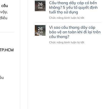
lý
dây
mỹ,
Cầu thang dây cáp có bền
công
26
à
cầu
do
cáp
hiện
trình
không? 5 yếu tố quyết định
Th5
cầu
và
đại
 vậy,
tuổi thọ sử dụng
thang
cầu
điều
ở
Chức năng bình luận bị tắt
dây
thang
Cầu
cáp
kính
thang
là
–
Vì sao cầu thang dây cáp
26
dây
giải
nên
bảo vệ an toàn khi đi lại trên
Th5
cáp
pháp
chọn
cầu thang?
có
an
loại
ở
Chức năng bình luận bị tắt
bền
toàn
nào?
Vì
không?
cho
i TP.HCM
sao
5
mọi
cầu
yếu
gia
thang
tố
đình
dây
quyết
có
cáp
định
trẻ
bảo
tuổi
nhỏ
vệ
thọ
cầu
an
sử
toàn
dụng
khi
đi
lại
trên
cầu
thang?