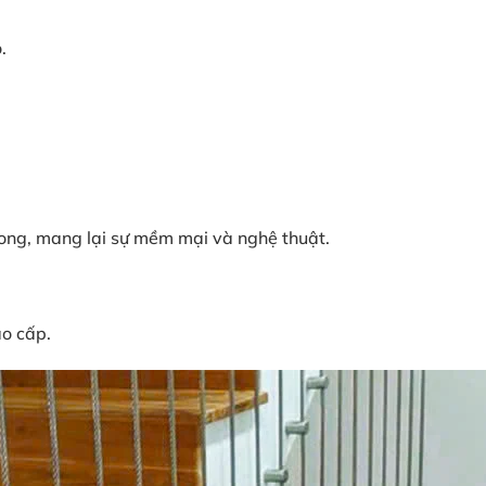
.
ong, mang lại sự mềm mại và nghệ thuật.
ao cấp.