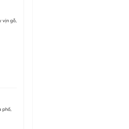
 vịn gỗ,
à phố,