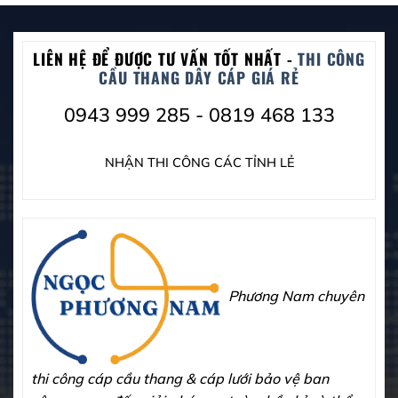
LIÊN HỆ ĐỂ ĐƯỢC TƯ VẤN TỐT NHẤT -
THI CÔNG
CẦU THANG DÂY CÁP GIÁ RẺ
0943 999 285 - 0819 468 133
NHẬN THI CÔNG CÁC TỈNH LẺ
Phương Nam chuyên
thi công cáp cầu thang & cáp lưới bảo vệ ban