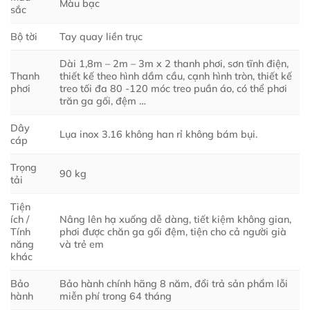
Màu bạc
sắc
Bộ tời
Tay quay liền trục
Dài 1,8m – 2m – 3m x 2 thanh phơi, sơn tĩnh điện,
Thanh
thiết kế theo hình dầm cầu, cạnh hình tròn, thiết kế
phơi
treo tối đa 80 -120 móc treo puần áo, có thể phơi
trăn ga gối, đệm …
Dây
Lụa inox 3.16 không han rỉ không bám bụi.
cáp
Trọng
90 kg
tải
Tiện
ích /
Nâng lên hạ xuống dễ dàng, tiết kiệm không gian,
Tính
phơi được chăn ga gối đệm, tiện cho cả người già
năng
và trẻ em
khác
Bảo
Bảo hành chính hãng 8 năm, đổi trả sản phẩm lỗi
hành
miễn phí trong 64 tháng