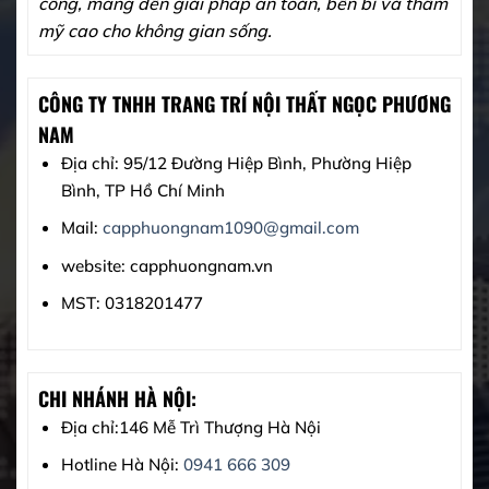
công, mang đến giải pháp an toàn, bền bỉ và thẩm
mỹ cao cho không gian sống.
CÔNG TY TNHH TRANG TRÍ NỘI THẤT NGỌC PHƯƠNG
NAM
Địa chỉ: 95/12 Đường Hiệp Bình, Phường Hiệp
Bình, TP Hồ Chí Minh
Mail:
capphuongnam1090@gmail.com
website: capphuongnam.vn
MST: 0318201477
CHI NHÁNH HÀ NỘI:
Địa chỉ:146 Mễ Trì Thượng Hà Nội
Hotline Hà Nội:
0941 666 309