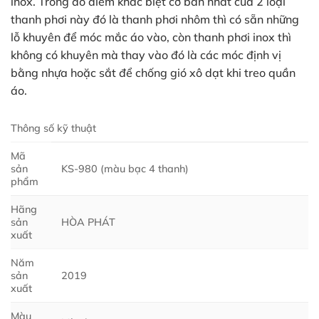
inox. Trong đó điểm khác biệt cơ bản nhất của 2 loại
thanh phơi này đó là thanh phơi nhôm thì có sẵn những
lỗ khuyên để móc mắc áo vào, còn thanh phơi inox thì
không có khuyên mà thay vào đó là các móc định vị
bằng nhựa hoặc sắt để chống gió xô dạt khi treo quần
áo.
Thông số kỹ thuật
Mã
sản
KS-980 (màu bạc 4 thanh)
phẩm
Hãng
sản
HÒA PHÁT
xuất
Năm
sản
2019
xuất
Màu