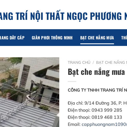
ANG TRÍ NỘI THẤT NGỌC PHƯƠNG
HANG DÂY CÁP
GIÀN PHƠI THÔNG MINH
BẠT CHE NẮNG MƯA
TH
TRANG CHỦ
/
BẠT CHE NẮNG
Bạt che nắng mưa 
CÔNG TY TNHH TRANG TRÍ 
Địa chỉ:
9/14 Đường 36, P. 
Điện thoại:
0943 999 285
Điện thoại:
0819 468 133
Email:
capphuongnam1090