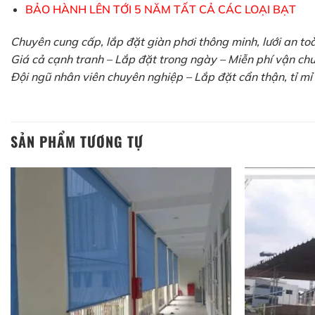
BẢO HÀNH LÊN TỚI 5 NĂM TẤT CẢ CÁC LOẠI BẠT
Chuyên cung cấp, lắp đặt giàn phơi thông minh, lưới an t
Giá cả cạnh tranh – Lắp đặt trong ngày – Miễn phí vận chu
Đội ngũ nhân viên chuyên nghiệp – Lắp đặt cẩn thận, tỉ mỉ 
SẢN PHẨM TƯƠNG TỰ