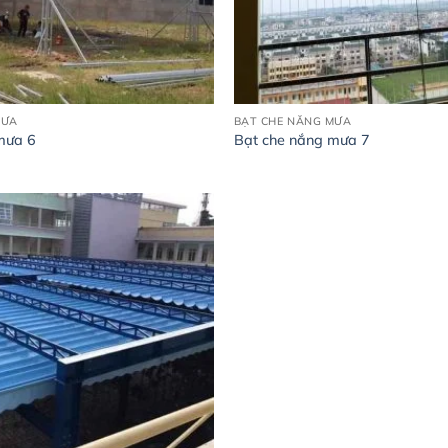
MƯA
BẠT CHE NẮNG MƯA
mưa 6
Bạt che nắng mưa 7