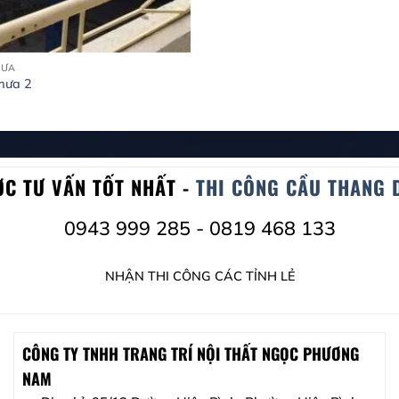
MƯA
mưa 2
ỢC TƯ VẤN TỐT NHẤT -
THI CÔNG CẦU THANG 
0943 999 285 - 0819 468 133
NHẬN THI CÔNG CÁC TỈNH LẺ
CÔNG TY TNHH TRANG TRÍ NỘI THẤT NGỌC PHƯƠNG
NAM