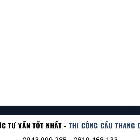
ỢC TƯ VẤN TỐT NHẤT -
THI CÔNG CẦU THANG 
0943 999 285 - 0819 468 133