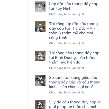
Đặt
Phường
Lắp đặt cầu thang dây cáp
03
Cầu
Tăng
tại Tây Ninh
Th7
Thang
Nhơn
ở
Chức năng bình luận bị tắt
Dây
Phú
Lắp
Cáp
đặt
Thi công lắp đặt cầu thang
Chuyên
29
cầu
Nghiệp
dây cáp tại Thủ Đức – An
Th5
thang
Tại
toàn & thẩm mỹ cho mọi
dây
Phường
công trình
cáp
Hiệp
tại
ở
Chức năng bình luận bị tắt
Bình
Tây
Thi
–
Ninh
công
TP.HCM
Thi công cầu thang dây cáp
29
lắp
tại Bình Dương – An toàn,
Th5
đặt
thẩm mỹ, hiện đại
cầu
ở
Chức năng bình luận bị tắt
thang
Thi
dây
công
cáp
So sánh tác dụng giữa cầu
26
cầu
tại
thang dây cáp và cầu thang
Th5
thang
Thủ
kính – nên chọn loại nào?
dây
Đức
ở
Chức năng bình luận bị tắt
cáp
–
So
tại
An
sánh
Bình
toàn
5 lý do cầu thang dây cáp là
26
tác
Dương
&
giải pháp an toàn cho mọi
Th5
dụng