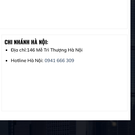
lại
trên
cầu
thang?
CHI NHÁNH HÀ NỘI:
Địa chỉ:146 Mễ Trì Thượng Hà Nội
Hotline Hà Nội:
0941 666 309