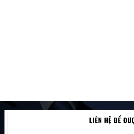
LIÊN HỆ ĐỂ ĐƯ