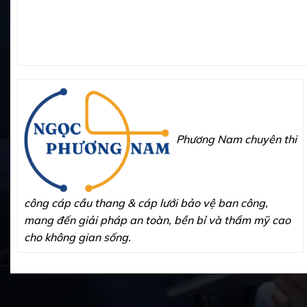
Phương Nam chuyên thi
công cáp cầu thang & cáp lưới bảo vệ ban công,
mang đến giải pháp an toàn, bền bỉ và thẩm mỹ cao
cho không gian sống.