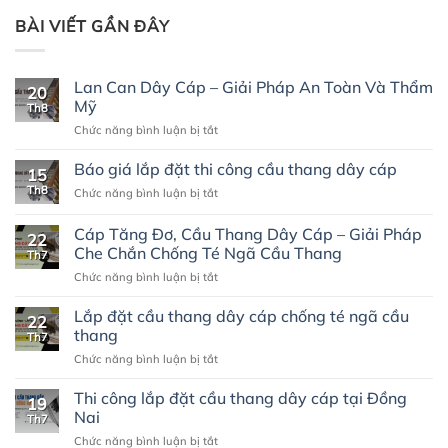
BÀI VIẾT GẦN ĐÂY
Lan Can Dây Cáp – Giải Pháp An Toàn Và Thẩm
20
Mỹ
Th8
ở
Chức năng bình luận bị tắt
Lan
Can
Báo giá lắp đặt thi công cầu thang dây cáp
15
Dây
Th8
ở
Chức năng bình luận bị tắt
Cáp
Báo
–
giá
Cáp Tăng Đơ, Cầu Thang Dây Cáp – Giải Pháp
Giải
22
lắp
Pháp
Che Chắn Chống Té Ngã Cầu Thang
Th7
đặt
An
ở
Chức năng bình luận bị tắt
thi
Toàn
Cáp
công
Và
Tăng
cầu
Lắp đặt cầu thang dây cáp chống té ngã cầu
Thẩm
22
Đơ,
thang
thang
Mỹ
Th7
Cầu
dây
ở
Chức năng bình luận bị tắt
Thang
cáp
Lắp
Dây
đặt
Thi công lắp đặt cầu thang dây cáp tại Đồng
Cáp
19
cầu
–
Nai
Th7
thang
Giải
ở
Chức năng bình luận bị tắt
dây
Pháp