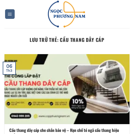
Chuyển
đến
nội
dung
LƯU TRỮ THẺ:
CẦU THANG DÂY CÁP
06
Th3
Cầu thang dây cáp che chắn bảo vệ – Hạn chế té ngã cầu thang hiệu